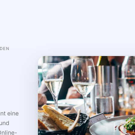
IDEN
ant eine
 und
nline-