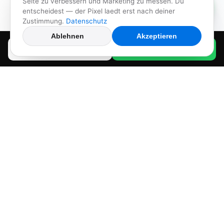
Seite zu verbessern und Marketing zu messen. Du
Schreib uns auf WhatsApp!
entscheidest — der Pixel laedt erst nach deiner
Zustimmung.
Datenschutz
Ablehnen
Akzeptieren
Anrufen
WhatsApp
KENNEN SIE DAS?
Warum Restaurants Gäste
verlieren